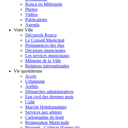
Roncq en Métropole
Photos
Vidéos
Publications
Agenda
Votre Ville
Découvrir Roncq
Le Conseil Municipal
Permanences des élus
Décisions municipales
Les services municipaux
Mémoire de la Ville
Relations internationales
Vie quotidienne
Accès
Urbanisme
Arrêtés
Démarches administratives
Etat civil des derniers mois
Culte
Marché Hebdomadaire
Services aux séniors
Cartographie du bruit
Restauration Municipale
Propreté - Collecte (Esterra.fr)