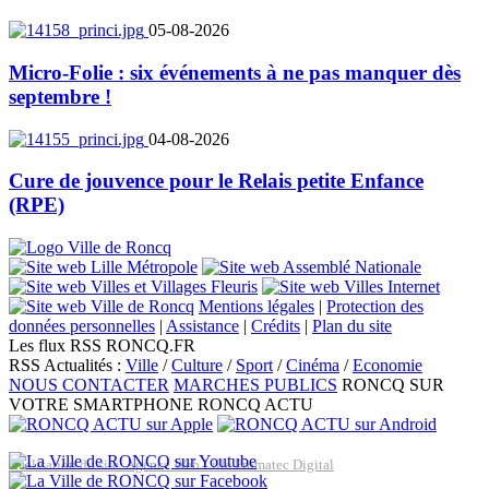
05-08-2026
Micro-Folie : six événements à ne pas manquer dès
septembre !
04-08-2026
Cure de jouvence pour le Relais petite Enfance
(RPE)
Mentions légales
|
Protection des
données personnelles
|
Assistance
|
Crédits
|
Plan du site
Les flux RSS RONCQ.FR
RSS Actualités :
Ville
/
Culture
/
Sport
/
Cinéma
/
Economie
NOUS CONTACTER
MARCHES PUBLICS
RONCQ SUR
VOTRE SMARTPHONE
RONCQ ACTU
Réalisation du site: Agence Web Lille Promatec Digital