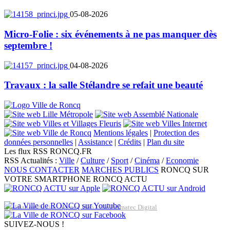
05-08-2026
Micro-Folie : six événements à ne pas manquer dès
septembre !
04-08-2026
Travaux : la salle Stélandre se refait une beauté
Mentions légales
|
Protection des
données personnelles
|
Assistance
|
Crédits
|
Plan du site
Les flux RSS RONCQ.FR
RSS Actualités :
Ville
/
Culture
/
Sport
/
Cinéma
/
Economie
NOUS CONTACTER
MARCHES PUBLICS
RONCQ SUR
VOTRE SMARTPHONE
RONCQ ACTU
Réalisation du site: Agence Web Lille Promatec Digital
SUIVEZ-NOUS !