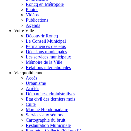
Roncq en Métropole
Photos
Vidéos
Publications
Agenda
Votre Ville
Découvrir Roncq
Le Conseil Municipal
Permanences des élus
Décisions municipales
Les services municipaux
Mémoire de la Ville
Relations internationales
Vie quotidienne
Accès
Urbanisme
Arrêtés
Démarches administratives
Etat civil des derniers mois
Culte
Marché Hebdomadaire
Services aux séniors
Cartographie du bruit
Restauration Municipale
Propreté - Collecte (Esterra.fr)