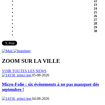
22
23
24
25
26
27
28
29
30
ZOOM SUR LA
VILLE
VOIR TOUTES LES NEWS
05-08-2026
Micro-Folie : six événements à ne pas manquer dès
septembre !
04-08-2026