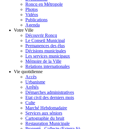
Roncq en Métropole
Photos
Vidéos
Publications
Agenda
Votre Ville
Découvrir Roncq
Le Conseil Municipal
Permanences des élus
Décisions municipales
Les services municipaux
Mémoire de la Ville
Relations internationales
Vie quotidienne
Accès
Urbanisme
Arrêtés
Démarches administratives
Etat civil des derniers mois
Culte
Marché Hebdomadaire
Services aux séniors
Cartographie du bruit
Restauration Municipale
Propreté - Collecte (Esterra.fr)