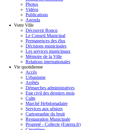
Photos
Vidéos
Publications
Agenda
Votre Ville
Découvrir Roncq
Le Conseil Municipal
Permanences des élus
Décisions municipales
Les services municipaux
Mémoire de la Ville
Relations internationales
Vie quotidienne
Accès
Urbanisme
Arrêtés
Démarches administratives
Etat civil des derniers mois
Culte
Marché Hebdomadaire
Services aux séniors
Cartographie du bruit
Restauration Municipale
Propreté - Collecte (Esterra.fr)
Cimetières