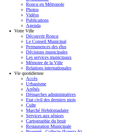
Roncq en Métropole
Photos
Vidéos
Publications
Agenda
Votre Ville
Découvrir Roncq
Le Conseil Municipal
Permanences des élus
Décisions municipales
Les services municipaux
Mémoire de la Ville
Relations internationales
Vie quotidienne
Accès
Urbanisme
Arrêtés
Démarches administratives
Etat civil des derniers mois
Culte
Marché Hebdomadaire
Services aux séniors
Cartographie du bruit
Restauration Municipale
Propreté - Collecte (Esterra.fr)