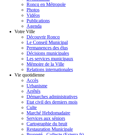
Roncq en Métropole
Photos
Vidéos
Publications
Agenda
Votre Ville
Découvrir Roncq
Le Conseil Municipal
Permanences des élus
Décisions municipales
Les services municipaux
Mémoire de la Ville
Relations internationales
Vie quotidienne
Accès
Urbanisme
Arrêtés
Démarches administratives
Etat civil des derniers mois
Culte
Marché Hebdomadaire
Services aux séniors
Cartographie du bruit
Restauration Municipale
Propreté - Collecte (Esterra.fr)