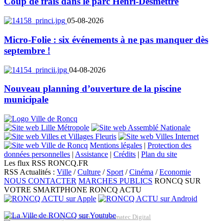
Coup de frais dans le parc Henri-Desmettre
05-08-2026
Micro-Folie : six événements à ne pas manquer dès
septembre !
04-08-2026
Nouveau planning d’ouverture de la piscine
municipale
Mentions légales
|
Protection des
données personnelles
|
Assistance
|
Crédits
|
Plan du site
Les flux RSS RONCQ.FR
RSS Actualités :
Ville
/
Culture
/
Sport
/
Cinéma
/
Economie
NOUS CONTACTER
MARCHES PUBLICS
RONCQ SUR
VOTRE SMARTPHONE
RONCQ ACTU
Réalisation du site: Agence Web Lille Promatec Digital