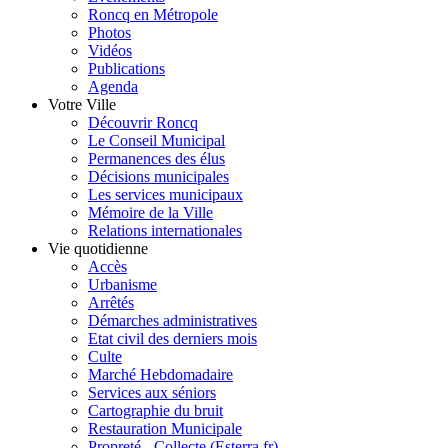
Roncq en Métropole
Photos
Vidéos
Publications
Agenda
Votre Ville
Découvrir Roncq
Le Conseil Municipal
Permanences des élus
Décisions municipales
Les services municipaux
Mémoire de la Ville
Relations internationales
Vie quotidienne
Accès
Urbanisme
Arrêtés
Démarches administratives
Etat civil des derniers mois
Culte
Marché Hebdomadaire
Services aux séniors
Cartographie du bruit
Restauration Municipale
Propreté - Collecte (Esterra.fr)