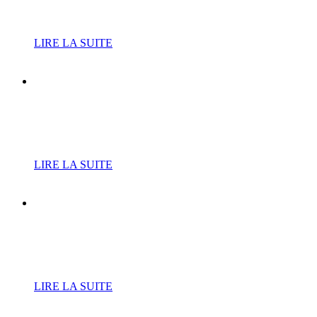
Leurent fait peau neuve
LIRE LA SUITE
Nouveau planning
d’ouverture de la piscine
municipale
LIRE LA SUITE
Vide-greniers du 20
septembre : le planning des
inscriptions
LIRE LA SUITE