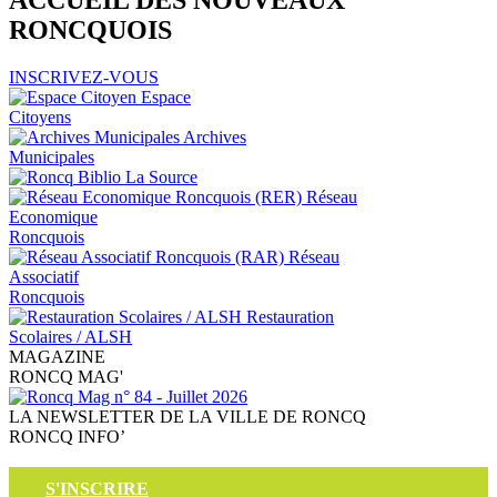
ACCUEIL
DES NOUVEAUX
RONCQUOIS
INSCRIVEZ-VOUS
Espace
Citoyens
Archives
Municipales
La Source
Réseau
Economique
Roncquois
Réseau
Associatif
Roncquois
Restauration
Scolaires / ALSH
MAGAZINE
RONCQ
MAG'
LA NEWSLETTER DE LA VILLE DE RONCQ
RONCQ
INFO’
S'INSCRIRE