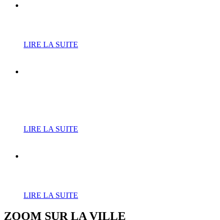
Cure de jouvence pour le
RPE
LIRE LA SUITE
L’Atrium fait résonner les
tubes de Téléphone avec «
Jean-Louis and Co »
LIRE LA SUITE
Le court de tennis du Bois-
Leurent fait peau neuve
LIRE LA SUITE
ZOOM SUR LA
VILLE