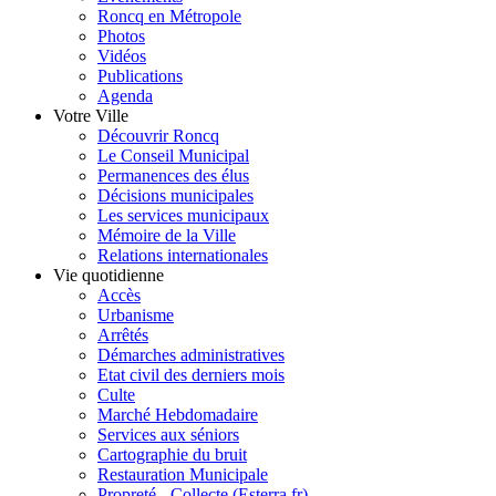
Roncq en Métropole
Photos
Vidéos
Publications
Agenda
Votre Ville
Découvrir Roncq
Le Conseil Municipal
Permanences des élus
Décisions municipales
Les services municipaux
Mémoire de la Ville
Relations internationales
Vie quotidienne
Accès
Urbanisme
Arrêtés
Démarches administratives
Etat civil des derniers mois
Culte
Marché Hebdomadaire
Services aux séniors
Cartographie du bruit
Restauration Municipale
Propreté - Collecte (Esterra.fr)