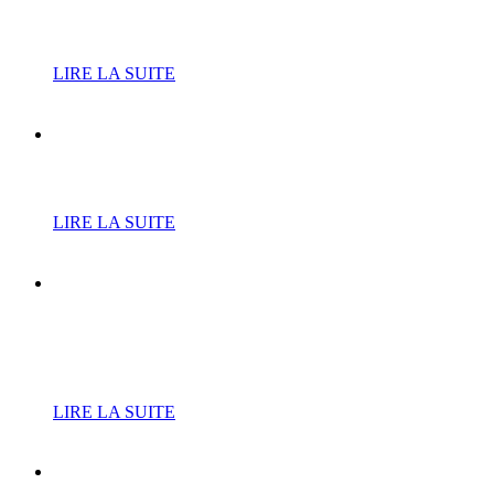
inscriptions
LIRE LA SUITE
Cure de jouvence pour le
RPE
LIRE LA SUITE
L’Atrium fait résonner les
tubes de Téléphone avec «
Jean-Louis and Co »
LIRE LA SUITE
Le court de tennis du Bois-