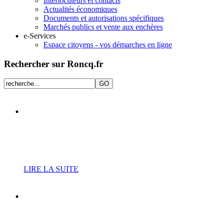
Interlocuteurs et contacts
Actualités économiques
Documents et autorisations spécifiques
Marchés publics et vente aux enchères
e-Services
Espace citoyens - vos démarches en ligne
Rechercher sur Roncq.fr
Nouveau planning
d’ouverture de la piscine
municipale
LIRE LA SUITE
Vide-greniers du 20
septembre : le planning des