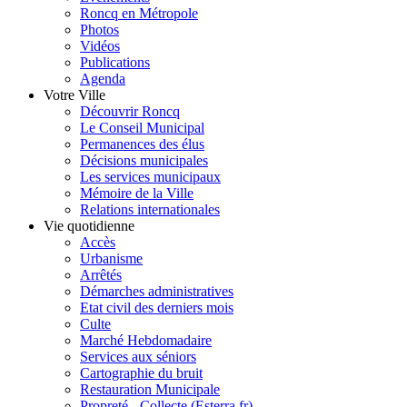
Roncq en Métropole
Photos
Vidéos
Publications
Agenda
Votre Ville
Découvrir Roncq
Le Conseil Municipal
Permanences des élus
Décisions municipales
Les services municipaux
Mémoire de la Ville
Relations internationales
Vie quotidienne
Accès
Urbanisme
Arrêtés
Démarches administratives
Etat civil des derniers mois
Culte
Marché Hebdomadaire
Services aux séniors
Cartographie du bruit
Restauration Municipale
Propreté - Collecte (Esterra.fr)