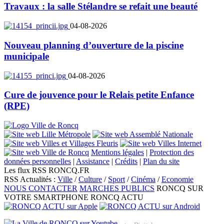
Travaux : la salle Stélandre se refait une beauté
04-08-2026
Nouveau planning d’ouverture de la piscine
municipale
04-08-2026
Cure de jouvence pour le Relais petite Enfance
(RPE)
Mentions légales
|
Protection des
données personnelles
|
Assistance
|
Crédits
|
Plan du site
Les flux RSS RONCQ.FR
RSS Actualités :
Ville
/
Culture
/
Sport
/
Cinéma
/
Economie
NOUS CONTACTER
MARCHES PUBLICS
RONCQ SUR
VOTRE SMARTPHONE
RONCQ ACTU