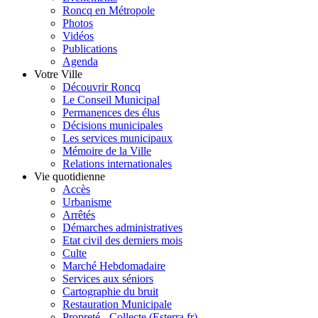
Roncq en Métropole
Photos
Vidéos
Publications
Agenda
Votre Ville
Découvrir Roncq
Le Conseil Municipal
Permanences des élus
Décisions municipales
Les services municipaux
Mémoire de la Ville
Relations internationales
Vie quotidienne
Accès
Urbanisme
Arrêtés
Démarches administratives
Etat civil des derniers mois
Culte
Marché Hebdomadaire
Services aux séniors
Cartographie du bruit
Restauration Municipale
Propreté - Collecte (Esterra.fr)