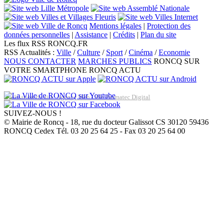
Mentions légales
|
Protection des
données personnelles
|
Assistance
|
Crédits
|
Plan du site
Les flux RSS RONCQ.FR
RSS Actualités :
Ville
/
Culture
/
Sport
/
Cinéma
/
Economie
NOUS CONTACTER
MARCHES PUBLICS
RONCQ SUR
VOTRE SMARTPHONE
RONCQ ACTU
Réalisation du site: Agence Web Lille Promatec Digital
SUIVEZ-NOUS !
© Mairie de Roncq - 18, rue du docteur Galissot CS 30120 59436
RONCQ Cedex Tél. 03 20 25 64 25 - Fax 03 20 25 64 00