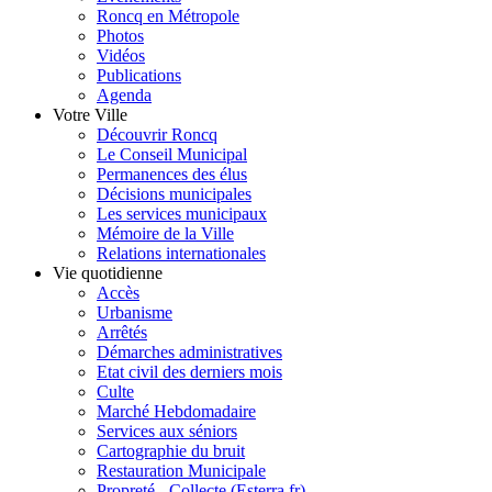
Roncq en Métropole
Photos
Vidéos
Publications
Agenda
Votre Ville
Découvrir Roncq
Le Conseil Municipal
Permanences des élus
Décisions municipales
Les services municipaux
Mémoire de la Ville
Relations internationales
Vie quotidienne
Accès
Urbanisme
Arrêtés
Démarches administratives
Etat civil des derniers mois
Culte
Marché Hebdomadaire
Services aux séniors
Cartographie du bruit
Restauration Municipale
Propreté - Collecte (Esterra.fr)