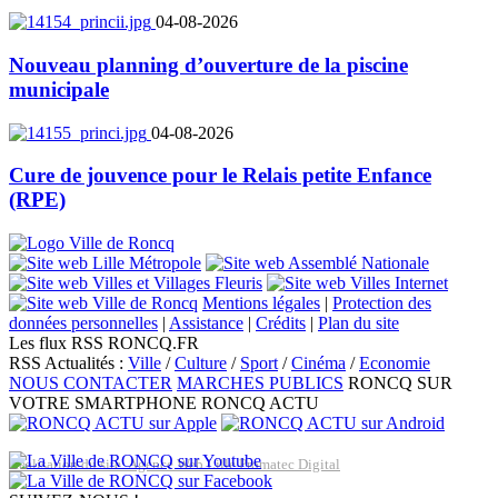
04-08-2026
Nouveau planning d’ouverture de la piscine
municipale
04-08-2026
Cure de jouvence pour le Relais petite Enfance
(RPE)
Mentions légales
|
Protection des
données personnelles
|
Assistance
|
Crédits
|
Plan du site
Les flux RSS RONCQ.FR
RSS Actualités :
Ville
/
Culture
/
Sport
/
Cinéma
/
Economie
NOUS CONTACTER
MARCHES PUBLICS
RONCQ SUR
VOTRE SMARTPHONE
RONCQ ACTU
Réalisation du site: Agence Web Lille Promatec Digital