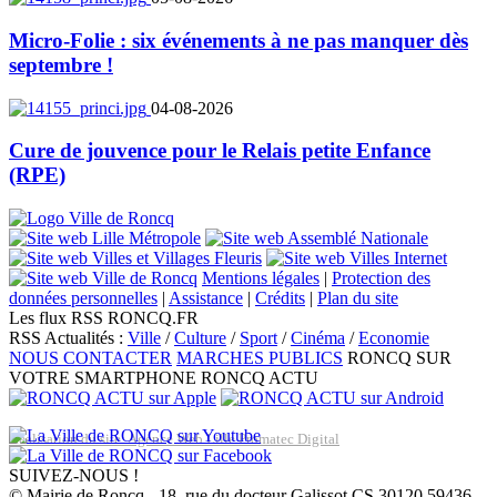
Micro-Folie : six événements à ne pas manquer dès
septembre !
04-08-2026
Cure de jouvence pour le Relais petite Enfance
(RPE)
Mentions légales
|
Protection des
données personnelles
|
Assistance
|
Crédits
|
Plan du site
Les flux RSS RONCQ.FR
RSS Actualités :
Ville
/
Culture
/
Sport
/
Cinéma
/
Economie
NOUS CONTACTER
MARCHES PUBLICS
RONCQ SUR
VOTRE SMARTPHONE
RONCQ ACTU
Réalisation du site: Agence Web Lille Promatec Digital
SUIVEZ-NOUS !
© Mairie de Roncq - 18, rue du docteur Galissot CS 30120 59436