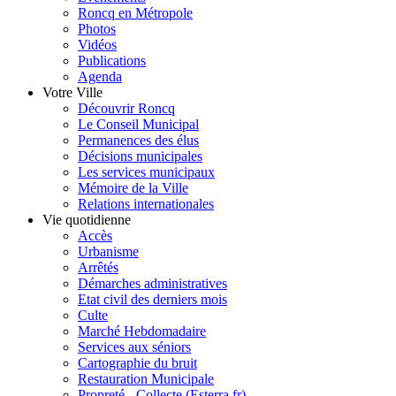
Roncq en Métropole
Photos
Vidéos
Publications
Agenda
Votre Ville
Découvrir Roncq
Le Conseil Municipal
Permanences des élus
Décisions municipales
Les services municipaux
Mémoire de la Ville
Relations internationales
Vie quotidienne
Accès
Urbanisme
Arrêtés
Démarches administratives
Etat civil des derniers mois
Culte
Marché Hebdomadaire
Services aux séniors
Cartographie du bruit
Restauration Municipale
Propreté - Collecte (Esterra.fr)