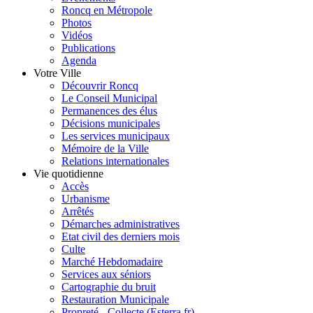
Roncq en Métropole
Photos
Vidéos
Publications
Agenda
Votre Ville
Découvrir Roncq
Le Conseil Municipal
Permanences des élus
Décisions municipales
Les services municipaux
Mémoire de la Ville
Relations internationales
Vie quotidienne
Accès
Urbanisme
Arrêtés
Démarches administratives
Etat civil des derniers mois
Culte
Marché Hebdomadaire
Services aux séniors
Cartographie du bruit
Restauration Municipale
Propreté - Collecte (Esterra.fr)