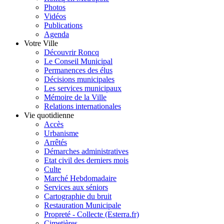
Photos
Vidéos
Publications
Agenda
Votre Ville
Découvrir Roncq
Le Conseil Municipal
Permanences des élus
Décisions municipales
Les services municipaux
Mémoire de la Ville
Relations internationales
Vie quotidienne
Accès
Urbanisme
Arrêtés
Démarches administratives
Etat civil des derniers mois
Culte
Marché Hebdomadaire
Services aux séniors
Cartographie du bruit
Restauration Municipale
Propreté - Collecte (Esterra.fr)
Cimetières