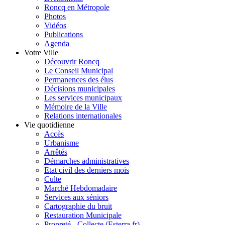
Roncq en Métropole
Photos
Vidéos
Publications
Agenda
Votre Ville
Découvrir Roncq
Le Conseil Municipal
Permanences des élus
Décisions municipales
Les services municipaux
Mémoire de la Ville
Relations internationales
Vie quotidienne
Accès
Urbanisme
Arrêtés
Démarches administratives
Etat civil des derniers mois
Culte
Marché Hebdomadaire
Services aux séniors
Cartographie du bruit
Restauration Municipale
Propreté - Collecte (Esterra.fr)