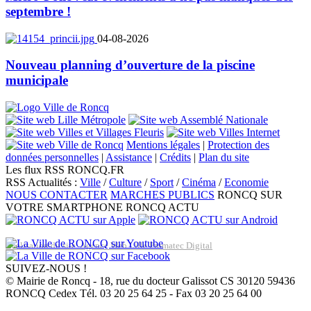
septembre !
04-08-2026
Nouveau planning d’ouverture de la piscine
municipale
Mentions légales
|
Protection des
données personnelles
|
Assistance
|
Crédits
|
Plan du site
Les flux RSS RONCQ.FR
RSS Actualités :
Ville
/
Culture
/
Sport
/
Cinéma
/
Economie
NOUS CONTACTER
MARCHES PUBLICS
RONCQ SUR
VOTRE SMARTPHONE
RONCQ ACTU
Réalisation du site: Agence Web Lille Promatec Digital
SUIVEZ-NOUS !
© Mairie de Roncq - 18, rue du docteur Galissot CS 30120 59436
RONCQ Cedex Tél. 03 20 25 64 25 - Fax 03 20 25 64 00