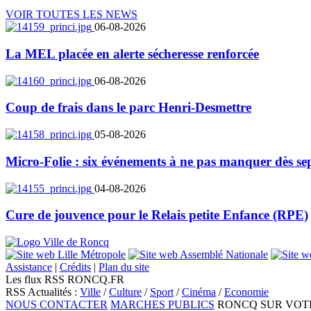
VOIR TOUTES LES NEWS
06-08-2026
La MEL placée en alerte sécheresse renforcée
06-08-2026
Coup de frais dans le parc Henri-Desmettre
05-08-2026
Micro-Folie : six événements à ne pas manquer dès se
04-08-2026
Cure de jouvence pour le Relais petite Enfance (RPE)
Assistance
|
Crédits
|
Plan du site
Les flux RSS RONCQ.FR
RSS Actualités :
Ville
/
Culture
/
Sport
/
Cinéma
/
Economie
NOUS CONTACTER
MARCHES PUBLICS
RONCQ SUR VOT