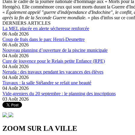
Dans le cadre de la journée nationale d'hommage aux « Morts pour l
Hentgès). Elle commémore ceux qui sont morts durant la Guerre d'Ind
«
Également appelé "guerre d'indépendance d'Indochine", le conflit, q
après la fin de la Seconde Guerre mondiale.
» plus d'infos sur ce conf
DERNIERS ARTICLES
La MEL placée en alerte sécheresse renforcée
06 Août 2026
Coup de frais dans le parc Henri-Desmettre
06 Août 2026
Nouveau planning d’ouverture de la piscine municipale
04 Août 2026
Cure de jouvence pour le Relais petite Enfance (RPE)
04 Août 2026
Neruda : des travaux pendant les vacances des élèves
04 Août 2026
Travaux : la salle Stélandre se refait une beauté
04 Août 2026
Vide-greniers du 20 septembre : le planning des inscriptions
03 Août 2026
ZOOM SUR LA
VILLE