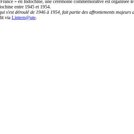
a France » en Indochine, une cérémonie commémorative est organisée l
ochine entre 1945 et 1954.
ui s'est déroulé de 1946 à 1954, fait partie des affrontements majeurs 
lit via
Lintern@ute
.