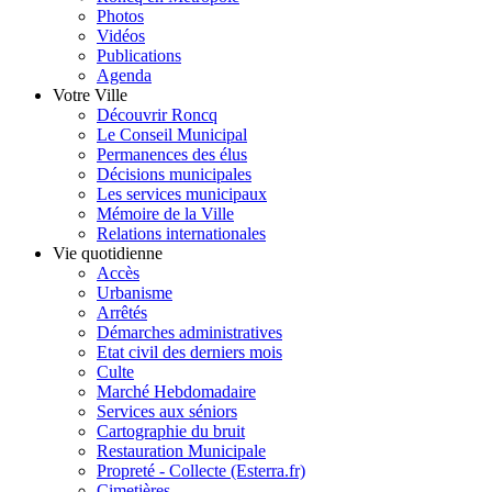
Photos
Vidéos
Publications
Agenda
Votre Ville
Découvrir Roncq
Le Conseil Municipal
Permanences des élus
Décisions municipales
Les services municipaux
Mémoire de la Ville
Relations internationales
Vie quotidienne
Accès
Urbanisme
Arrêtés
Démarches administratives
Etat civil des derniers mois
Culte
Marché Hebdomadaire
Services aux séniors
Cartographie du bruit
Restauration Municipale
Propreté - Collecte (Esterra.fr)
Cimetières