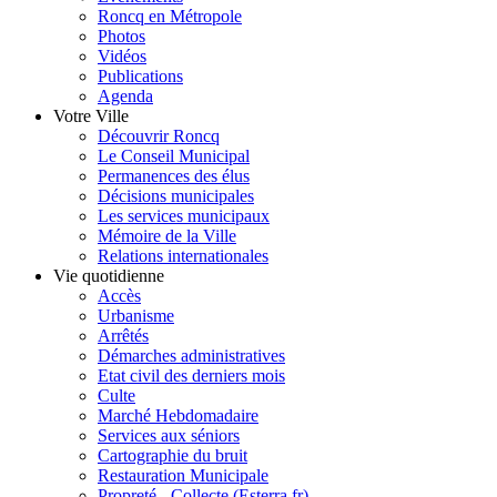
Roncq en Métropole
Photos
Vidéos
Publications
Agenda
Votre Ville
Découvrir Roncq
Le Conseil Municipal
Permanences des élus
Décisions municipales
Les services municipaux
Mémoire de la Ville
Relations internationales
Vie quotidienne
Accès
Urbanisme
Arrêtés
Démarches administratives
Etat civil des derniers mois
Culte
Marché Hebdomadaire
Services aux séniors
Cartographie du bruit
Restauration Municipale
Propreté - Collecte (Esterra.fr)