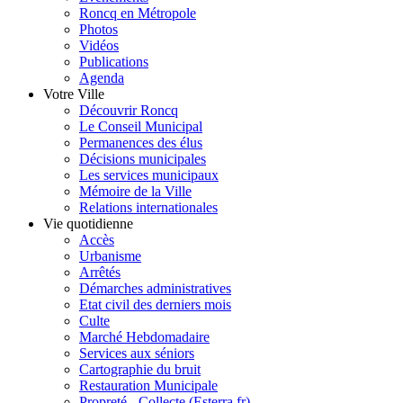
Roncq en Métropole
Photos
Vidéos
Publications
Agenda
Votre Ville
Découvrir Roncq
Le Conseil Municipal
Permanences des élus
Décisions municipales
Les services municipaux
Mémoire de la Ville
Relations internationales
Vie quotidienne
Accès
Urbanisme
Arrêtés
Démarches administratives
Etat civil des derniers mois
Culte
Marché Hebdomadaire
Services aux séniors
Cartographie du bruit
Restauration Municipale
Propreté - Collecte (Esterra.fr)