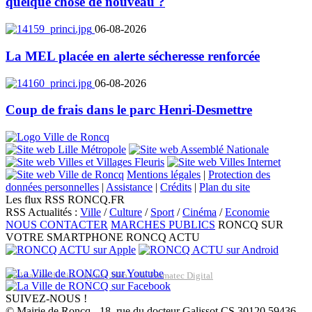
quelque chose de nouveau ?
06-08-2026
La MEL placée en alerte sécheresse renforcée
06-08-2026
Coup de frais dans le parc Henri-Desmettre
Mentions légales
|
Protection des
données personnelles
|
Assistance
|
Crédits
|
Plan du site
Les flux RSS RONCQ.FR
RSS Actualités :
Ville
/
Culture
/
Sport
/
Cinéma
/
Economie
NOUS CONTACTER
MARCHES PUBLICS
RONCQ SUR
VOTRE SMARTPHONE
RONCQ ACTU
Réalisation du site: Agence Web Lille Promatec Digital
SUIVEZ-NOUS !
© Mairie de Roncq - 18, rue du docteur Galissot CS 30120 59436