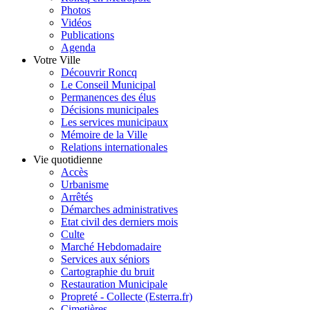
Photos
Vidéos
Publications
Agenda
Votre Ville
Découvrir Roncq
Le Conseil Municipal
Permanences des élus
Décisions municipales
Les services municipaux
Mémoire de la Ville
Relations internationales
Vie quotidienne
Accès
Urbanisme
Arrêtés
Démarches administratives
Etat civil des derniers mois
Culte
Marché Hebdomadaire
Services aux séniors
Cartographie du bruit
Restauration Municipale
Propreté - Collecte (Esterra.fr)
Cimetières