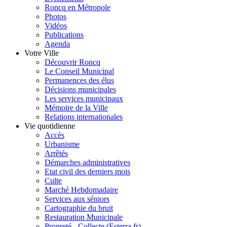
Roncq en Métropole
Photos
Vidéos
Publications
Agenda
Votre Ville
Découvrir Roncq
Le Conseil Municipal
Permanences des élus
Décisions municipales
Les services municipaux
Mémoire de la Ville
Relations internationales
Vie quotidienne
Accès
Urbanisme
Arrêtés
Démarches administratives
Etat civil des derniers mois
Culte
Marché Hebdomadaire
Services aux séniors
Cartographie du bruit
Restauration Municipale
Propreté - Collecte (Esterra.fr)