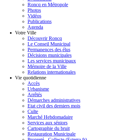
Roncq en Métropole
Photos
Vidéos
Publications
Agenda
Votre Ville
Découvrir Roncq
Le Conseil Municipal
Permanences des élus
Décisions municipales
Les services municipaux
Mémoire de la Ville
Relations internationales
Vie quotidienne
Accès
Urbanisme
Arrêtés
Démarches administratives
Etat civil des derniers mois
Culte
Marché Hebdomadaire
Services aux séniors
Cartographie du bruit
Restauration Municipale
Propreté - Collecte (Esterra.fr)