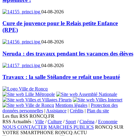
04-08-2026
Cure de jouvence pour le Relais petite Enfance
(RPE)
04-08-2026
Neruda : des travaux pendant les vacances des élèves
04-08-2026
Travaux : la salle Stélandre se refait une beauté
Mentions légales
|
Protection des
données personnelles
|
Assistance
|
Crédits
|
Plan du site
Les flux RSS RONCQ.FR
RSS Actualités :
Ville
/
Culture
/
Sport
/
Cinéma
/
Economie
NOUS CONTACTER
MARCHES PUBLICS
RONCQ SUR
VOTRE SMARTPHONE
RONCQ ACTU