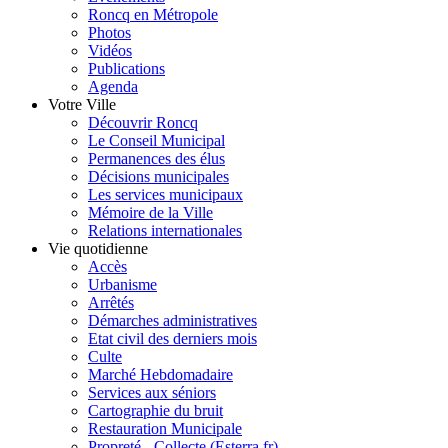
Roncq en Métropole
Photos
Vidéos
Publications
Agenda
Votre Ville
Découvrir Roncq
Le Conseil Municipal
Permanences des élus
Décisions municipales
Les services municipaux
Mémoire de la Ville
Relations internationales
Vie quotidienne
Accès
Urbanisme
Arrêtés
Démarches administratives
Etat civil des derniers mois
Culte
Marché Hebdomadaire
Services aux séniors
Cartographie du bruit
Restauration Municipale
Propreté - Collecte (Esterra.fr)