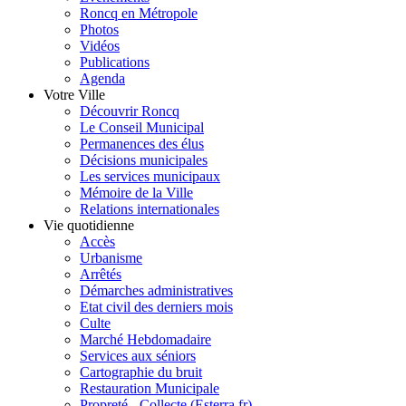
Roncq en Métropole
Photos
Vidéos
Publications
Agenda
Votre Ville
Découvrir Roncq
Le Conseil Municipal
Permanences des élus
Décisions municipales
Les services municipaux
Mémoire de la Ville
Relations internationales
Vie quotidienne
Accès
Urbanisme
Arrêtés
Démarches administratives
Etat civil des derniers mois
Culte
Marché Hebdomadaire
Services aux séniors
Cartographie du bruit
Restauration Municipale
Propreté - Collecte (Esterra.fr)