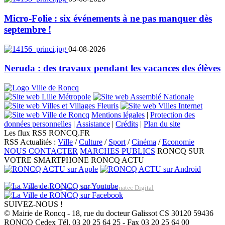
Micro-Folie : six événements à ne pas manquer dès
septembre !
04-08-2026
Neruda : des travaux pendant les vacances des élèves
Mentions légales
|
Protection des
données personnelles
|
Assistance
|
Crédits
|
Plan du site
Les flux RSS RONCQ.FR
RSS Actualités :
Ville
/
Culture
/
Sport
/
Cinéma
/
Economie
NOUS CONTACTER
MARCHES PUBLICS
RONCQ SUR
VOTRE SMARTPHONE
RONCQ ACTU
Réalisation du site: Agence Web Lille Promatec Digital
SUIVEZ-NOUS !
© Mairie de Roncq - 18, rue du docteur Galissot CS 30120 59436
RONCQ Cedex Tél. 03 20 25 64 25 - Fax 03 20 25 64 00