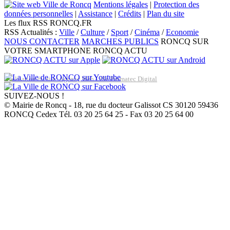
Mentions légales
|
Protection des
données personnelles
|
Assistance
|
Crédits
|
Plan du site
Les flux RSS RONCQ.FR
RSS Actualités :
Ville
/
Culture
/
Sport
/
Cinéma
/
Economie
NOUS CONTACTER
MARCHES PUBLICS
RONCQ SUR
VOTRE SMARTPHONE
RONCQ ACTU
Réalisation du site: Agence Web Lille Promatec Digital
SUIVEZ-NOUS !
© Mairie de Roncq - 18, rue du docteur Galissot CS 30120 59436
RONCQ Cedex Tél. 03 20 25 64 25 - Fax 03 20 25 64 00