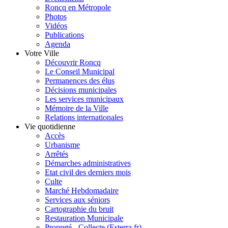
Roncq en Métropole
Photos
Vidéos
Publications
Agenda
Votre Ville
Découvrir Roncq
Le Conseil Municipal
Permanences des élus
Décisions municipales
Les services municipaux
Mémoire de la Ville
Relations internationales
Vie quotidienne
Accès
Urbanisme
Arrêtés
Démarches administratives
Etat civil des derniers mois
Culte
Marché Hebdomadaire
Services aux séniors
Cartographie du bruit
Restauration Municipale
Propreté - Collecte (Esterra.fr)