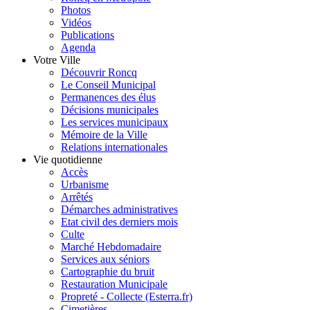
Photos
Vidéos
Publications
Agenda
Votre Ville
Découvrir Roncq
Le Conseil Municipal
Permanences des élus
Décisions municipales
Les services municipaux
Mémoire de la Ville
Relations internationales
Vie quotidienne
Accès
Urbanisme
Arrêtés
Démarches administratives
Etat civil des derniers mois
Culte
Marché Hebdomadaire
Services aux séniors
Cartographie du bruit
Restauration Municipale
Propreté - Collecte (Esterra.fr)
Cimetières