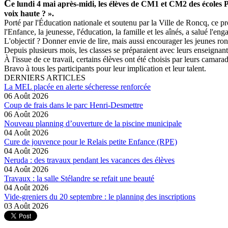
C
e lundi 4 mai après-midi, les élèves de CM1 et CM2 des écoles P
voix haute ? ».
Porté par l'Éducation nationale et soutenu par la Ville de Roncq, ce proj
l'Enfance, la jeunesse, l'éducation, la famille et les aînés, a salué l'
L'objectif ? Donner envie de lire, mais aussi encourager les jeunes ro
Depuis plusieurs mois, les classes se préparaient avec leurs enseignant
À l'issue de ce travail, certains élèves ont été choisis par leurs camara
Bravo à tous les participants pour leur implication et leur talent.
DERNIERS ARTICLES
La MEL placée en alerte sécheresse renforcée
06 Août 2026
Coup de frais dans le parc Henri-Desmettre
06 Août 2026
Nouveau planning d’ouverture de la piscine municipale
04 Août 2026
Cure de jouvence pour le Relais petite Enfance (RPE)
04 Août 2026
Neruda : des travaux pendant les vacances des élèves
04 Août 2026
Travaux : la salle Stélandre se refait une beauté
04 Août 2026
Vide-greniers du 20 septembre : le planning des inscriptions
03 Août 2026