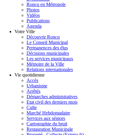
Roncq en Métropole
Photos
Vidéos
Publications
Agenda
Votre Ville
Découvrir Roncq
Le Conseil Municipal
Permanences des élus
Décisions municipales
Les services municipaux
Mémoire de la Ville
Relations internationales
Vie quotidienne
Accès
Urbanisme
Arrêtés
Démarches administratives
Etat civil des derniers mois
Culte
Marché Hebdomadaire
Services aux séniors
Cartographie du bruit
Restauration Municipale
Propreté - Collecte (Esterra.fr)