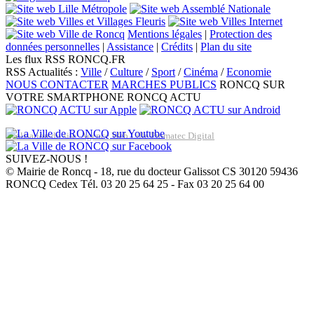
Mentions légales
|
Protection des
données personnelles
|
Assistance
|
Crédits
|
Plan du site
Les flux RSS RONCQ.FR
RSS Actualités :
Ville
/
Culture
/
Sport
/
Cinéma
/
Economie
NOUS CONTACTER
MARCHES PUBLICS
RONCQ SUR
VOTRE SMARTPHONE
RONCQ ACTU
Réalisation du site: Agence Web Lille Promatec Digital
SUIVEZ-NOUS !
© Mairie de Roncq - 18, rue du docteur Galissot CS 30120 59436
RONCQ Cedex Tél. 03 20 25 64 25 - Fax 03 20 25 64 00