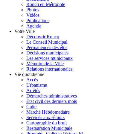
Roncq en Métropole
Photos
Vidéos
Publications
Agenda
Votre Ville
Découvrir Roncq
Le Conseil Municipal
Permanences des élus
Décisions municipales
Les services municipaux
Mémoire de la Ville
Relations internationales
Vie quotidienne
Accès
Urbanisme
Arrêtés
Démarches administratives
Etat civil des derniers mois
Culte
Marché Hebdomadaire
Services aux séniors
Cartographie du bruit
Restauration Municipale
Propreté - Collecte (Esterra.fr)