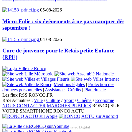
05-08-2026
Micro-Folie : six événements à ne pas manquer dès
septembre !
04-08-2026
Cure de jouvence pour le Relais petite Enfance
(RPE)
Mentions légales
|
Protection des
données personnelles
|
Assistance
|
Crédits
|
Plan du site
Les flux RSS RONCQ.FR
RSS Actualités :
Ville
/
Culture
/
Sport
/
Cinéma
/
Economie
NOUS CONTACTER
MARCHES PUBLICS
RONCQ SUR
VOTRE SMARTPHONE
RONCQ ACTU
Réalisation du site: Agence Web Lille Promatec Digital