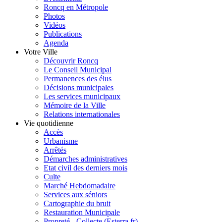
Roncq en Métropole
Photos
Vidéos
Publications
Agenda
Votre Ville
Découvrir Roncq
Le Conseil Municipal
Permanences des élus
Décisions municipales
Les services municipaux
Mémoire de la Ville
Relations internationales
Vie quotidienne
Accès
Urbanisme
Arrêtés
Démarches administratives
Etat civil des derniers mois
Culte
Marché Hebdomadaire
Services aux séniors
Cartographie du bruit
Restauration Municipale
Propreté - Collecte (Esterra.fr)