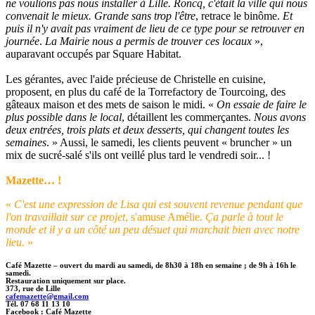
ne voulions pas nous installer à Lille. Roncq, c'était la ville qui nous
convenait le mieux. Grande sans trop l'être
, retrace le binôme.
Et
puis il n'y avait pas vraiment de lieu de ce type pour se retrouver en
journée
.
La Mairie nous a permis de trouver ces locaux
»,
auparavant occupés par Square Habitat.
Les gérantes, avec l'aide précieuse de Christelle en cuisine,
proposent, en plus du café de la Torrefactory de Tourcoing, des
gâteaux maison et des mets de saison le midi. «
On essaie de faire le
plus possible dans le local
, détaillent les commerçantes.
Nous avons
deux entrées, trois plats et deux desserts, qui changent toutes les
semaines
. » Aussi, le samedi, les clients peuvent « bruncher » un
mix de sucré-salé s'ils ont veillé plus tard le vendredi soir... !
Mazette… !
«
C'est une expression de Lisa qui est souvent revenue pendant que
l'on travaillait sur ce projet
, s'amuse Amélie.
Ça parle à tout le
monde et il y a un côté un peu désuet qui marchait bien avec notre
lieu.
»
Café Mazette – ouvert du mardi au samedi, de 8h30 à 18h en semaine ; de 9h à 16h le
samedi.
Restauration uniquement sur place.
373, rue de Lille
cafemazette@gmail.com
Tél. 07 68 11 13 10
Facebook : Café Mazette