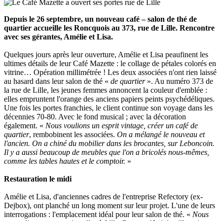
Depuis le 26 septembre, un nouveau café – salon de thé de
quartier accueille les Roncquois au 373, rue de Lille. Rencontre
avec ses gérantes, Amélie et Lisa.
Quelques jours après leur ouverture, Amélie et Lisa peaufinent les
ultimes détails de leur Café Mazette : le collage de pétales colorés en
vitrine… Opération millimétrée ! Les deux associées n'ont rien laissé
au hasard dans leur salon de thé «
de quartier
». Au numéro 373 de
la rue de Lille, les jeunes femmes annoncent la couleur d'emblée :
elles empruntent l'orange des anciens papiers peints psychédéliques.
Une fois les portes franchies, le client continue son voyage dans les
décennies 70-80. Avec le fond musical ; avec la décoration
également. «
Nous voulions un esprit vintage, créer un café de
quartier
, rembobinent les associées.
On a mélangé le nouveau et
l'ancien. On a chiné du mobilier dans les brocantes, sur Leboncoin.
Il y a aussi beaucoup de meubles que l'on a bricolés nous-mêmes,
comme les tables hautes et le comptoir.
»
Restauration le midi
Amélie et Lisa, d'anciennes cadres de l'entreprise Refectory (ex-
Dejbox), ont planché un long moment sur leur projet. L'une de leurs
interrogations : l'emplacement idéal pour leur salon de thé. «
Nous