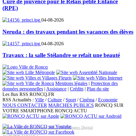
Cure de jouvence pour le Relais petite Enfance
(RPE)
04-08-2026
Neruda : des travaux pendant les vacances des élèves
04-08-2026
Travaux : la salle Stélandre se refait une beauté
Mentions légales
|
Protection des
données personnelles
|
Assistance
|
Crédits
|
Plan du site
Les flux RSS RONCQ.FR
RSS Actualités :
Ville
/
Culture
/
Sport
/
Cinéma
/
Economie
NOUS CONTACTER
MARCHES PUBLICS
RONCQ SUR
VOTRE SMARTPHONE
RONCQ ACTU
Réalisation du site: Agence Web Lille Promatec Digital