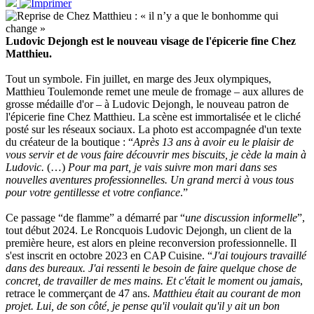
Ludovic Dejongh est le nouveau visage de l'épicerie fine Chez
Matthieu.
Tout un symbole. Fin juillet, en marge des Jeux olympiques,
Matthieu Toulemonde remet une meule de fromage – aux allures de
grosse médaille d'or – à Ludovic Dejongh, le nouveau patron de
l'épicerie fine Chez Matthieu. La scène est immortalisée et le cliché
posté sur les réseaux sociaux. La photo est accompagnée d'un texte
du créateur de la boutique : “
Après 13 ans à avoir eu le plaisir de
vous servir et de vous faire découvrir mes biscuits, je
cède la main à
Ludovic.
(…)
Pour ma part, je vais suivre mon mari dans ses
nouvelles aventures professionnelles. Un grand merci à vous tous
pour votre gentillesse et votre confiance
.”
Ce passage “de flamme” a démarré par “
une discussion informelle
”,
tout début 2024. Le Roncquois Ludovic Dejongh, un client de la
première heure, est alors en pleine reconversion professionnelle. Il
s'est inscrit en octobre 2023 en CAP Cuisine. “
J'ai toujours travaillé
dans des bureaux. J'ai ressenti le besoin de faire quelque chose de
concret, de travailler de mes mains. Et c'était le moment ou jamais
,
retrace le commerçant de 47 ans.
Matthieu
était au courant de mon
projet. Lui, de son côté, je pense qu'il voulait qu'il y ait un bon