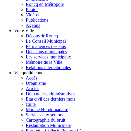
Roncq en Métropole
Photos
Vidéos
Publications
Agenda
Votre Ville
Découvrir Roncq
Le Conseil Municipal
Permanences des élus
Décisions municipales
Les services municipaux
Mémoire de la Ville
Relations internationales
Vie quotidienne
Accès
Urbanisme
Arrêtés
Démarches administratives
Etat civil des derniers mois
Culte
Marché Hebdomadaire
Services aux séniors
Cartographie du bruit
Restauration Municipale
Propreté - Collecte (Esterra.fr)