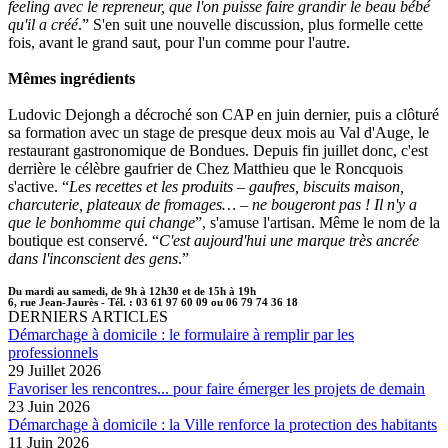
feeling avec le repreneur, que l'on puisse faire grandir le beau bébé
qu'il a créé
.” S'en suit une nouvelle discussion, plus formelle cette
fois, avant le grand saut, pour l'un comme pour l'autre.
Mêmes ingrédients
Ludovic Dejongh a décroché son CAP en juin dernier, puis a clôturé
sa formation avec un stage de presque deux mois au Val d'Auge, le
restaurant gastronomique de Bondues. Depuis fin juillet donc, c'est
derrière le célèbre gaufrier de Chez Matthieu que le Roncquois
s'active. “
Les recettes et les produits – gaufres, biscuits maison,
charcuterie, plateaux de fromages… – ne bougeront pas ! Il n'y a
que le bonhomme qui change
”, s'amuse l'artisan. Même le nom de la
boutique est conservé. “
C'est aujourd'hui une marque très ancrée
dans l'inconscient des gens
.”
Du mardi au samedi, de 9h à 12h30 et de 15h à 19h
6, rue Jean-Jaurès - Tél. : 03 61 97 60 09 ou 06 79 74 36 18
DERNIERS ARTICLES
Démarchage à domicile : le formulaire à remplir par les
professionnels
29 Juillet 2026
Favoriser les rencontres... pour faire émerger les projets de demain
23 Juin 2026
Démarchage à domicile : la Ville renforce la protection des habitants
11 Juin 2026