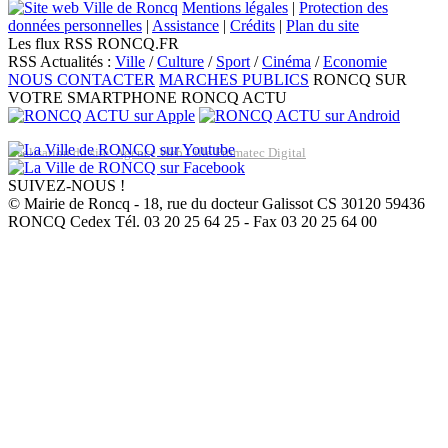
Mentions légales
|
Protection des
données personnelles
|
Assistance
|
Crédits
|
Plan du site
Les flux RSS RONCQ.FR
RSS Actualités :
Ville
/
Culture
/
Sport
/
Cinéma
/
Economie
NOUS CONTACTER
MARCHES PUBLICS
RONCQ SUR
VOTRE SMARTPHONE
RONCQ ACTU
Réalisation du site: Agence Web Lille Promatec Digital
SUIVEZ-NOUS !
© Mairie de Roncq - 18, rue du docteur Galissot CS 30120 59436
RONCQ Cedex Tél. 03 20 25 64 25 - Fax 03 20 25 64 00