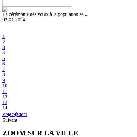
La cérémonie des vœux à la population se...
02-01-2024
1
2
3
4
5
6
7
8
9
10
11
12
13
14
Pr�c�dent
Suivant
ZOOM SUR LA
VILLE