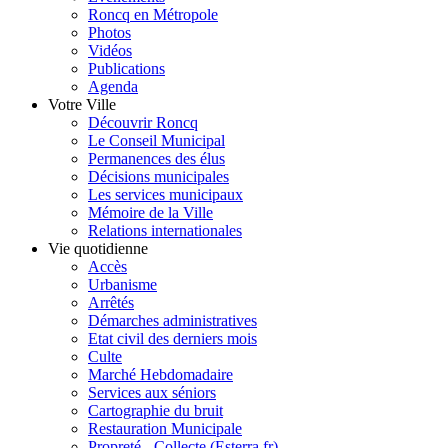
Roncq en Métropole
Photos
Vidéos
Publications
Agenda
Votre Ville
Découvrir Roncq
Le Conseil Municipal
Permanences des élus
Décisions municipales
Les services municipaux
Mémoire de la Ville
Relations internationales
Vie quotidienne
Accès
Urbanisme
Arrêtés
Démarches administratives
Etat civil des derniers mois
Culte
Marché Hebdomadaire
Services aux séniors
Cartographie du bruit
Restauration Municipale
Propreté - Collecte (Esterra.fr)