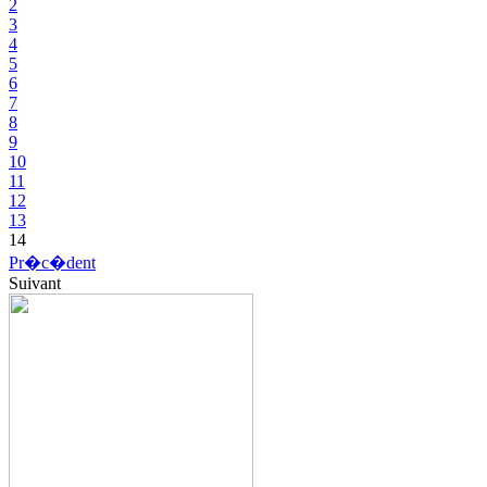
2
3
4
5
6
7
8
9
10
11
12
13
14
Pr�c�dent
Suivant