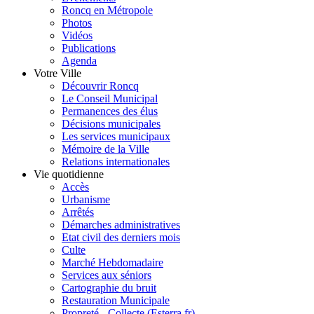
Roncq en Métropole
Photos
Vidéos
Publications
Agenda
Votre Ville
Découvrir Roncq
Le Conseil Municipal
Permanences des élus
Décisions municipales
Les services municipaux
Mémoire de la Ville
Relations internationales
Vie quotidienne
Accès
Urbanisme
Arrêtés
Démarches administratives
Etat civil des derniers mois
Culte
Marché Hebdomadaire
Services aux séniors
Cartographie du bruit
Restauration Municipale
Propreté - Collecte (Esterra.fr)