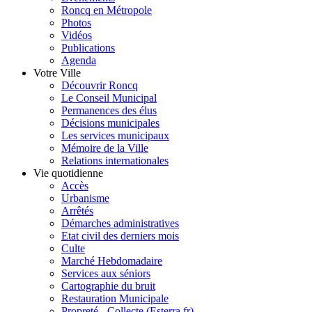
Roncq en Métropole
Photos
Vidéos
Publications
Agenda
Votre Ville
Découvrir Roncq
Le Conseil Municipal
Permanences des élus
Décisions municipales
Les services municipaux
Mémoire de la Ville
Relations internationales
Vie quotidienne
Accès
Urbanisme
Arrêtés
Démarches administratives
Etat civil des derniers mois
Culte
Marché Hebdomadaire
Services aux séniors
Cartographie du bruit
Restauration Municipale
Propreté - Collecte (Esterra.fr)