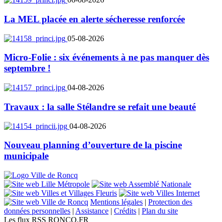
La MEL placée en alerte sécheresse renforcée
05-08-2026
Micro-Folie : six événements à ne pas manquer dès
septembre !
04-08-2026
Travaux : la salle Stélandre se refait une beauté
04-08-2026
Nouveau planning d’ouverture de la piscine
municipale
Mentions légales
|
Protection des
données personnelles
|
Assistance
|
Crédits
|
Plan du site
Les flux RSS RONCQ.FR