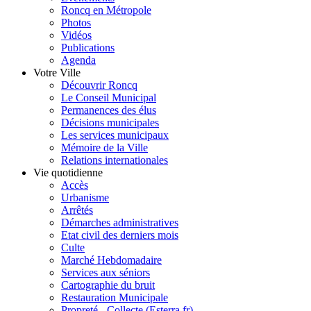
Roncq en Métropole
Photos
Vidéos
Publications
Agenda
Votre Ville
Découvrir Roncq
Le Conseil Municipal
Permanences des élus
Décisions municipales
Les services municipaux
Mémoire de la Ville
Relations internationales
Vie quotidienne
Accès
Urbanisme
Arrêtés
Démarches administratives
Etat civil des derniers mois
Culte
Marché Hebdomadaire
Services aux séniors
Cartographie du bruit
Restauration Municipale
Propreté - Collecte (Esterra.fr)