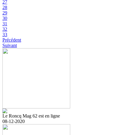
27
28
29
30
31
32
33
Précédent
Suivant
Le Roncq Mag 62 est en ligne
08-12-2020