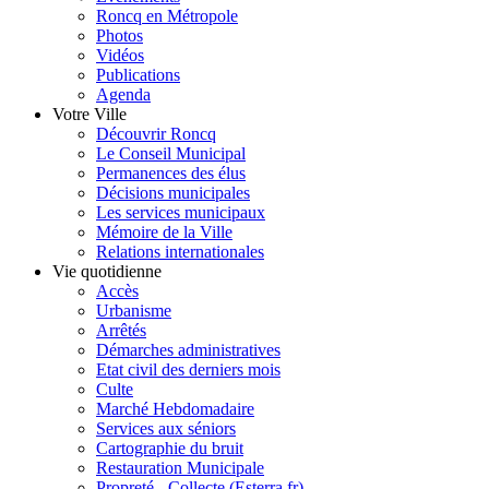
Roncq en Métropole
Photos
Vidéos
Publications
Agenda
Votre Ville
Découvrir Roncq
Le Conseil Municipal
Permanences des élus
Décisions municipales
Les services municipaux
Mémoire de la Ville
Relations internationales
Vie quotidienne
Accès
Urbanisme
Arrêtés
Démarches administratives
Etat civil des derniers mois
Culte
Marché Hebdomadaire
Services aux séniors
Cartographie du bruit
Restauration Municipale
Propreté - Collecte (Esterra.fr)