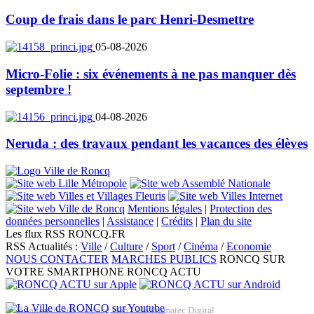
Coup de frais dans le parc Henri-Desmettre
05-08-2026
Micro-Folie : six événements à ne pas manquer dès
septembre !
04-08-2026
Neruda : des travaux pendant les vacances des élèves
Mentions légales
|
Protection des
données personnelles
|
Assistance
|
Crédits
|
Plan du site
Les flux RSS RONCQ.FR
RSS Actualités :
Ville
/
Culture
/
Sport
/
Cinéma
/
Economie
NOUS CONTACTER
MARCHES PUBLICS
RONCQ SUR
VOTRE SMARTPHONE
RONCQ ACTU
Réalisation du site: Agence Web Lille Promatec Digital