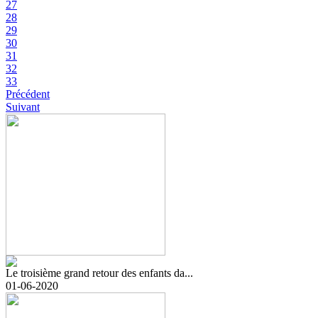
27
28
29
30
31
32
33
Précédent
Suivant
Le troisième grand retour des enfants da...
01-06-2020