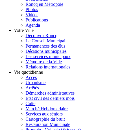
Roncq en Métropole
Photos
Vidéos
Publications
Agenda
Votre Ville
Découvrir Roncq
Le Conseil Municipal
Permanences des élus
Décisions municipales
Les services municipaux
Mémoire de la Ville
Relations internationales
Vie quotidienne
Accès
Urbanisme
Arrêtés
Démarches administratives
Etat civil des derniers mois
Culte
Marché Hebdomadaire
Services aux séniors
Cartographie du bruit
Restauration Municipale
Propreté - Collecte (Esterra.fr)