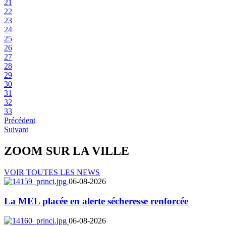
21
22
23
24
25
26
27
28
29
30
31
32
33
Précédent
Suivant
ZOOM SUR LA
VILLE
VOIR TOUTES LES NEWS
06-08-2026
La MEL placée en alerte sécheresse renforcée
06-08-2026