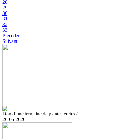
28
29
30
31
32
33
Précédent
Suivant
Don d’une trentaine de plantes vertes à ...
26-06-2020