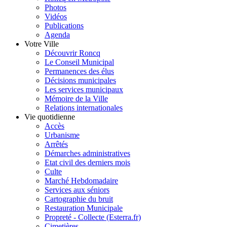
Photos
Vidéos
Publications
Agenda
Votre Ville
Découvrir Roncq
Le Conseil Municipal
Permanences des élus
Décisions municipales
Les services municipaux
Mémoire de la Ville
Relations internationales
Vie quotidienne
Accès
Urbanisme
Arrêtés
Démarches administratives
Etat civil des derniers mois
Culte
Marché Hebdomadaire
Services aux séniors
Cartographie du bruit
Restauration Municipale
Propreté - Collecte (Esterra.fr)
Cimetières