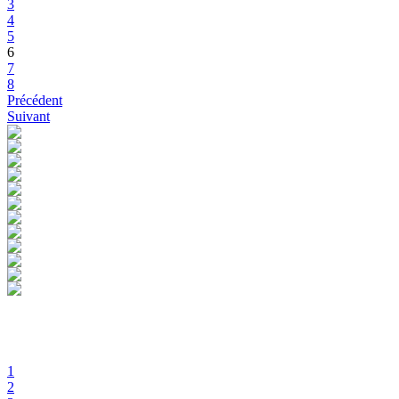
3
4
5
6
7
8
Précédent
Suivant
1
2