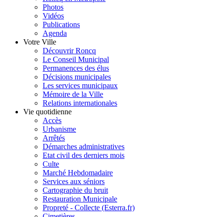
Photos
Vidéos
Publications
Agenda
Votre Ville
Découvrir Roncq
Le Conseil Municipal
Permanences des élus
Décisions municipales
Les services municipaux
Mémoire de la Ville
Relations internationales
Vie quotidienne
Accès
Urbanisme
Arrêtés
Démarches administratives
Etat civil des derniers mois
Culte
Marché Hebdomadaire
Services aux séniors
Cartographie du bruit
Restauration Municipale
Propreté - Collecte (Esterra.fr)
Cimetières